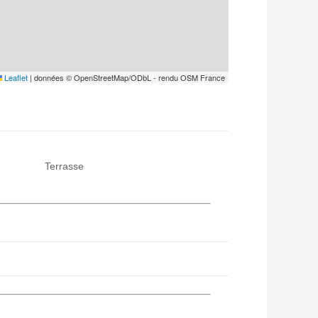
Leaflet
|
données © OpenStreetMap/ODbL - rendu OSM France
Terrasse