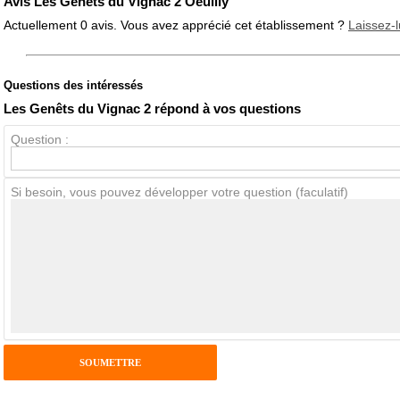
Avis Les Genêts du Vignac 2 Oeuilly
Actuellement 0 avis. Vous avez apprécié cet établissement ?
Laissez-l
Questions des intéressés
Note globale
Propreté
Les Genêts du Vignac 2 répond à vos questions
Question :
Avis Clients
Si besoin, vous pouvez développer votre question (faculatif)
Notes que vous souhaitez attribuer :
Pseudo :
Antispam - Combien font 7x4 (en chiffres) :