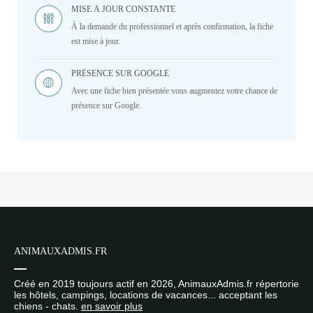
MISE À JOUR CONSTANTE
À la demande du professionnel et après confirmation, la fiche
est mise à jour.
PRÉSENCE SUR GOOGLE
Avec une fiche bien présentée vous augmentez votre chance de
présence sur Google.
ANIMAUXADMIS.FR
Créé en 2019 toujours actif en 2026, AnimauxAdmis.fr répertorie
les hôtels, campings, locations de vacances... acceptant les
chiens - chats.
en savoir plus