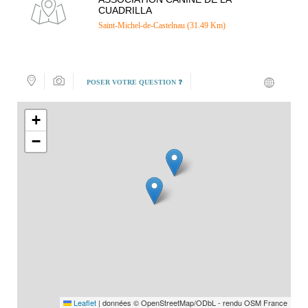
CUADRILLA
Saint-Michel-de-Castelnau (31.49 Km)
POSER VOTRE QUESTION ❓
+
−
Leaflet
|
données © OpenStreetMap/ODbL - rendu OSM France