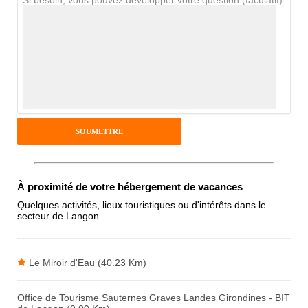
Si besoin, vous pouvez développer votre question (faculatif)
Avis Clients
Notes que vous souhaitez attribuer :
Pseudo :
Antispam - Combien font 7x4 (en
À proximité de votre hébergement de vacances
chiffres) :
Quelques activités, lieux touristiques ou d'intérêts dans le
secteur de Langon.
Avis sur l'établissement :
Le Miroir d'Eau (40.23 Km)
Office de Tourisme Sauternes Graves Landes Girondines - BIT