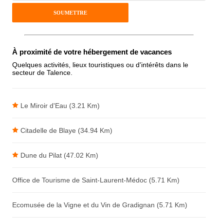
Pseudo :
Antispam - Combien font 7x4 (en
À proximité de votre hébergement de vacances
chiffres) :
Quelques activités, lieux touristiques ou d'intérêts dans le
secteur de Talence.
Avis sur l'établissement :
Le Miroir d'Eau (3.21 Km)
Citadelle de Blaye (34.94 Km)
Dune du Pilat (47.02 Km)
Office de Tourisme de Saint-Laurent-Médoc (5.71 Km)
Ecomusée de la Vigne et du Vin de Gradignan (5.71 Km)