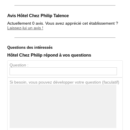
Avis Hôtel Chez Philip Talence
Actuellement 0 avis. Vous avez apprécié cet établissement ?
Laissez-lui un avis !
Questions des intéressés
Note globale
Hôtel Chez Philip répond à vos questions
Propreté
Question :
Chien / chat
Si besoin, vous pouvez développer votre question (faculatif)
Avis Clients
Notes que vous souhaitez attribuer :