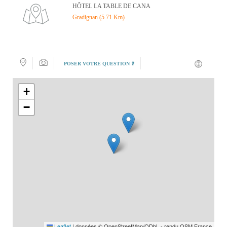
HÔTEL LA TABLE DE CANA
Gradignan (5.71 Km)
POSER VOTRE QUESTION ❓
+
−
Leaflet
|
données © OpenStreetMap/ODbL - rendu OSM France