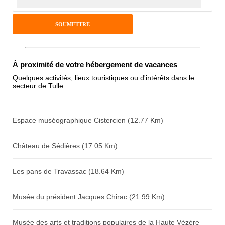
Pseudo :
Antispam - Combien font 7x4 (en
À proximité de votre hébergement de vacances
chiffres) :
Quelques activités, lieux touristiques ou d'intérêts dans le
secteur de Tulle.
Avis sur l'établissement :
Espace muséographique Cistercien (12.77 Km)
Château de Sédières (17.05 Km)
Les pans de Travassac (18.64 Km)
Musée du président Jacques Chirac (21.99 Km)
Musée des arts et traditions populaires de la Haute Vézère