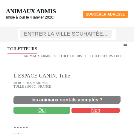
ANIMAUX ADMIS
SUGGÉRER ADRESSE
(mise à jour le 4 janvier 2026)
TOILETTEURS
ANIMAUX ADMIS
>
TOILETTEURS
>
TOILETTEURS TULLE
L ESPACE CANIN, Tulle
10 RUE DES MARTYRS
TULLE (19000), FRANCE
les animaux sont-ils acceptés ?
Oui
Non
⭐⭐⭐⭐⭐