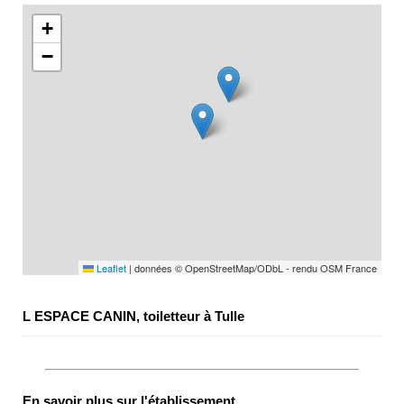
+
−
Leaflet
|
données © OpenStreetMap/ODbL - rendu OSM France
L ESPACE CANIN, toiletteur à Tulle
En savoir plus sur l'établissement