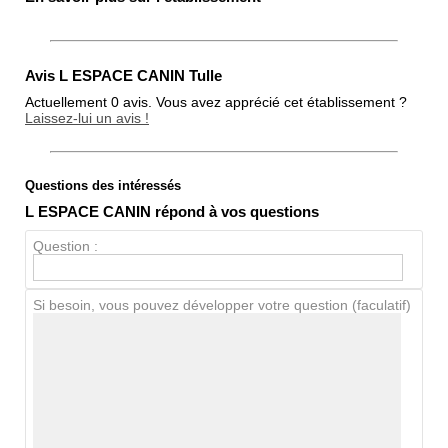
Avis L ESPACE CANIN Tulle
Actuellement 0 avis. Vous avez apprécié cet établissement ?
Laissez-lui un avis !
Questions des intéressés
Note globale
L ESPACE CANIN répond à vos questions
Propreté
Question :
Chien / chat
Si besoin, vous pouvez développer votre question (faculatif)
Avis Clients
Notes que vous souhaitez attribuer :