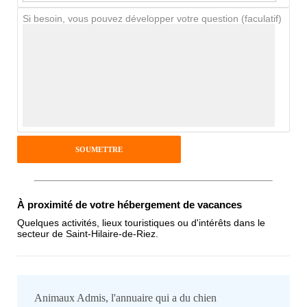
Si besoin, vous pouvez développer votre question (faculatif)
Avis Clients
Notes que vous souhaitez attribuer :
Pseudo :
Antispam - Combien font 7x4 (en
À proximité de votre hébergement de vacances
chiffres) :
Quelques activités, lieux touristiques ou d'intérêts dans le
secteur de Saint-Hilaire-de-Riez.
Avis sur l'établissement :
Animaux Admis, l'annuaire qui a du chien