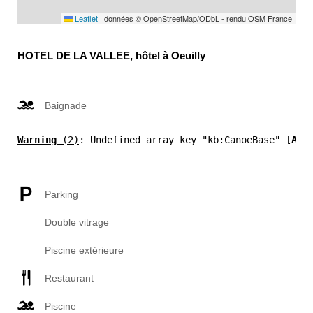
Leaflet
|
données © OpenStreetMap/ODbL - rendu OSM France
HOTEL DE LA VALLEE, hôtel à Oeuilly
Baignade
Warning
 (2)
: Undefined array key "kb:CanoeBase" [
APP
Parking
Double vitrage
Piscine extérieure
Restaurant
Piscine