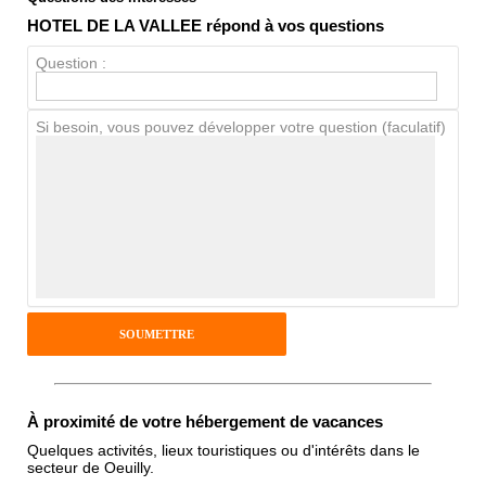
HOTEL DE LA VALLEE répond à vos questions
Propreté
Question :
Chien / chat
Si besoin, vous pouvez développer votre question (faculatif)
Avis Clients
Notes que vous souhaitez attribuer :
Pseudo :
Antispam - Combien font 7x4 (en
À proximité de votre hébergement de vacances
chiffres) :
Quelques activités, lieux touristiques ou d'intérêts dans le
secteur de Oeuilly.