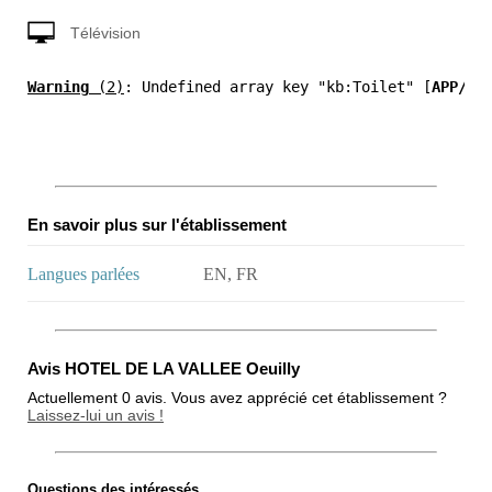
Télévision
Warning
 (2)
: Undefined array key "kb:Toilet" [
APP/Vi
En savoir plus sur l'établissement
Langues parlées
EN, FR
Avis HOTEL DE LA VALLEE Oeuilly
Actuellement 0 avis. Vous avez apprécié cet établissement ?
Laissez-lui un avis !
Questions des intéressés
Note globale