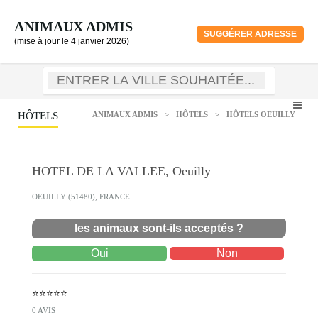
ANIMAUX ADMIS
SUGGÉRER ADRESSE
(mise à jour le 4 janvier 2026)
HÔTELS
ANIMAUX ADMIS
>
HÔTELS
>
HÔTELS OEUILLY
HOTEL DE LA VALLEE, Oeuilly
OEUILLY (51480), FRANCE
les animaux sont-ils acceptés ?
Oui
Non
⭐⭐⭐⭐⭐
0 AVIS