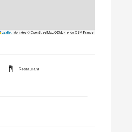
Leaflet
|
données © OpenStreetMap/ODbL - rendu OSM France
Restaurant