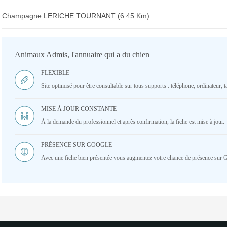
Champagne LERICHE TOURNANT (6.45 Km)
Animaux Admis, l'annuaire qui a du chien
FLEXIBLE
Site optimisé pour être consultable sur tous supports : téléphone, ordinateur, ta
MISE À JOUR CONSTANTE
À la demande du professionnel et après confirmation, la fiche est mise à jour.
PRÉSENCE SUR GOOGLE
Avec une fiche bien présentée vous augmentez votre chance de présence sur 