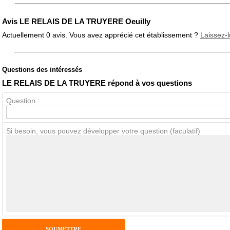
Avis LE RELAIS DE LA TRUYERE Oeuilly
Actuellement 0 avis. Vous avez apprécié cet établissement ?
Laissez-l
Questions des intéressés
Note globale
Propreté
LE RELAIS DE LA TRUYERE répond à vos questions
Question :
Avis Clients
Si besoin, vous pouvez développer votre question (faculatif)
Notes que vous souhaitez attribuer :
Pseudo :
Antispam - Combien font 7x4 (en chiffres) :