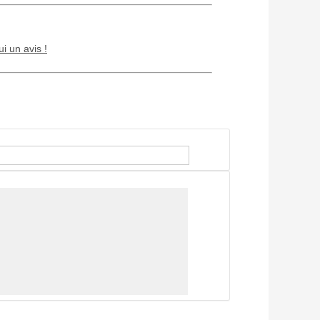
ui un avis !
Chien / chat