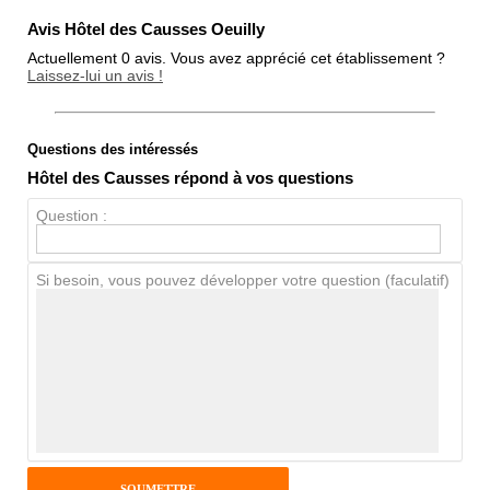
Avis Hôtel des Causses Oeuilly
Actuellement 0 avis. Vous avez apprécié cet établissement ?
Laissez-lui un avis !
Questions des intéressés
Note globale
Hôtel des Causses répond à vos questions
Propreté
Question :
Chien / chat
Si besoin, vous pouvez développer votre question (faculatif)
Avis Clients
Notes que vous souhaitez attribuer :
Pseudo :