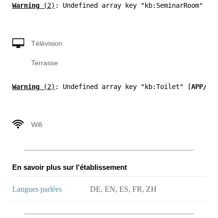
Warning
 (2)
: Undefined array key "kb:SeminarRoom" [
A
Télévision
Terrasse
Warning
 (2)
: Undefined array key "kb:Toilet" [
APP/Vi
Wifi
En savoir plus sur l'établissement
Langues parlées
DE, EN, ES, FR, ZH