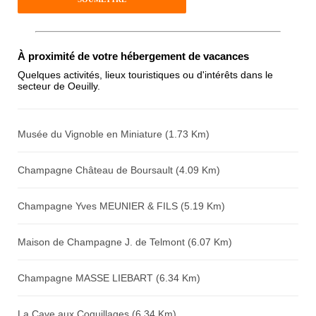
Antispam - Combien font 7x4 (en
À proximité de votre hébergement de vacances
chiffres) :
Quelques activités, lieux touristiques ou d'intérêts dans le
secteur de Oeuilly.
Avis sur l'établissement :
Musée du Vignoble en Miniature (1.73 Km)
Champagne Château de Boursault (4.09 Km)
Champagne Yves MEUNIER & FILS (5.19 Km)
Maison de Champagne J. de Telmont (6.07 Km)
Champagne MASSE LIEBART (6.34 Km)
La Cave aux Coquillages (6.34 Km)