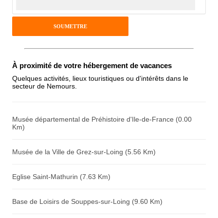
Pseudo :
Antispam - Combien font 7x4 (en
À proximité de votre hébergement de vacances
chiffres) :
Quelques activités, lieux touristiques ou d'intérêts dans le
secteur de Nemours.
Avis sur l'établissement :
Musée départemental de Préhistoire d'Ile-de-France (0.00
Km)
Musée de la Ville de Grez-sur-Loing (5.56 Km)
Eglise Saint-Mathurin (7.63 Km)
Base de Loisirs de Souppes-sur-Loing (9.60 Km)