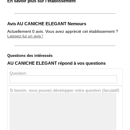
En savoir plus sur l'établissement
Avis AU CANICHE ELEGANT Nemours
Actuellement 0 avis. Vous avez apprécié cet établissement ?
Laissez-lui un avis !
Questions des intéressés
Note globale
AU CANICHE ELEGANT répond à vos questions
Propreté
Question :
Chien / chat
Si besoin, vous pouvez développer votre question (faculatif)
Avis Clients
Notes que vous souhaitez attribuer :