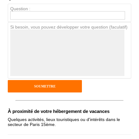
Chien / chat
Question :
Si besoin, vous pouvez développer votre question (faculatif)
Avis Clients
Notes que vous souhaitez attribuer :
Pseudo :
Antispam - Combien font 7x4 (en
chiffres) :
À proximité de votre hébergement de vacances
Quelques activités, lieux touristiques ou d'intérêts dans le
secteur de Paris 15ème.
Avis sur l'établissement :