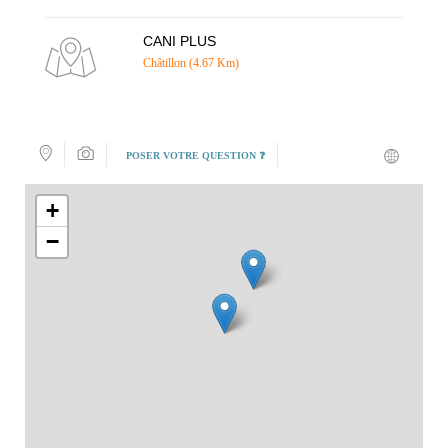
CANI PLUS
Châtillon (4.67 Km)
POSER VOTRE QUESTION ❓
+
−