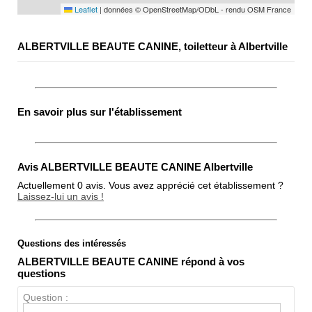
Leaflet
|
données © OpenStreetMap/ODbL - rendu OSM France
ALBERTVILLE BEAUTE CANINE, toiletteur à Albertville
En savoir plus sur l'établissement
Avis ALBERTVILLE BEAUTE CANINE Albertville
Actuellement 0 avis. Vous avez apprécié cet établissement ?
Laissez-lui un avis !
Questions des intéressés
Note globale
ALBERTVILLE BEAUTE CANINE répond à vos
Propreté
questions
Chien / chat
Question :