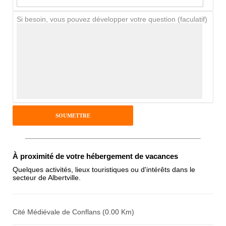
Si besoin, vous pouvez développer votre question (faculatif)
Avis Clients
Notes que vous souhaitez attribuer :
Pseudo :
Antispam - Combien font 7x4 (en
chiffres) :
À proximité de votre hébergement de vacances
Quelques activités, lieux touristiques ou d'intérêts dans le
secteur de Albertville.
Avis sur l'établissement :
Cité Médiévale de Conflans (0.00 Km)