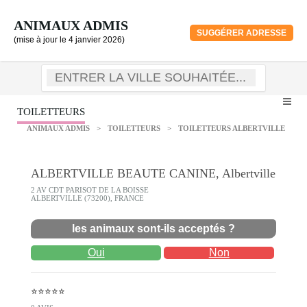
ANIMAUX ADMIS
SUGGÉRER ADRESSE
(mise à jour le 4 janvier 2026)
TOILETTEURS
ANIMAUX ADMIS
>
TOILETTEURS
>
TOILETTEURS ALBERTVILLE
ALBERTVILLE BEAUTE CANINE, Albertville
2 AV CDT PARISOT DE LA BOISSE
ALBERTVILLE (73200), FRANCE
les animaux sont-ils acceptés ?
Oui
Non
⭐⭐⭐⭐⭐