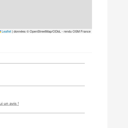
Leaflet
|
données © OpenStreetMap/ODbL - rendu OSM France
ui un avis !
Chien / chat