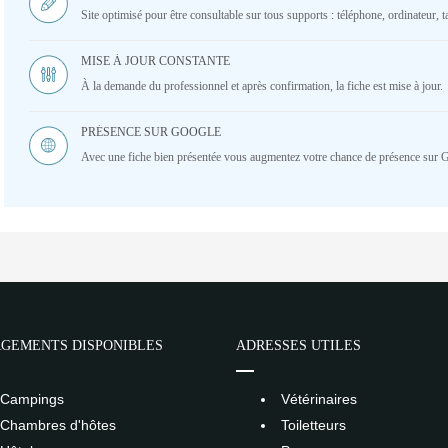
Site optimisé pour être consultable sur tous supports : téléphone, ordinateur, ta
MISE À JOUR CONSTANTE
À la demande du professionnel et après confirmation, la fiche est mise à jour.
PRÉSENCE SUR GOOGLE
Avec une fiche bien présentée vous augmentez votre chance de présence sur 
GEMENTS DISPONIBLES
ADRESSES UTILES
Campings
Vétérinaires
Chambres d'hôtes
Toiletteurs