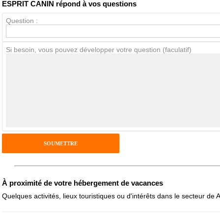
ESPRIT CANIN répond à vos questions
Question :
Avis Clients
Si besoin, vous pouvez développer votre question (faculatif)
Notes que vous souhaitez attribuer :
Pseudo :
Antispam - Combien font 7x4 (en chiffres) :
Avis sur l'établissement :
À proximité de votre hébergement de vacances
Quelques activités, lieux touristiques ou d'intérêts dans le secteur de Al