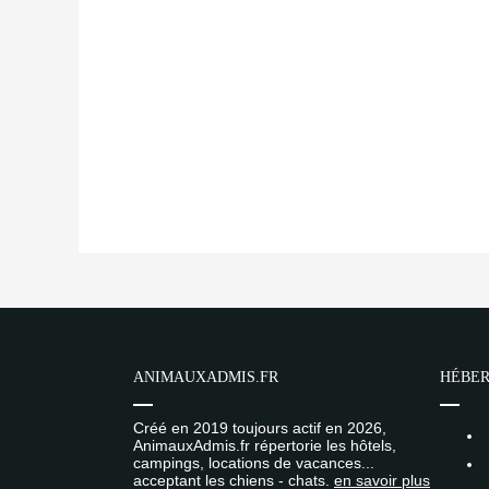
ANIMAUXADMIS.FR
HÉBER
Créé en 2019 toujours actif en 2026,
AnimauxAdmis.fr répertorie les hôtels,
campings, locations de vacances...
acceptant les chiens - chats.
en savoir plus