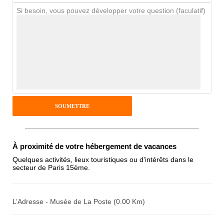
Si besoin, vous pouvez développer votre question (faculatif)
Avis Clients
Notes que vous souhaitez attribuer :
Pseudo :
Antispam - Combien font 7x4 (en
À proximité de votre hébergement de vacances
chiffres) :
Quelques activités, lieux touristiques ou d'intérêts dans le
secteur de Paris 15ème.
Avis sur l'établissement :
L’Adresse - Musée de La Poste (0.00 Km)