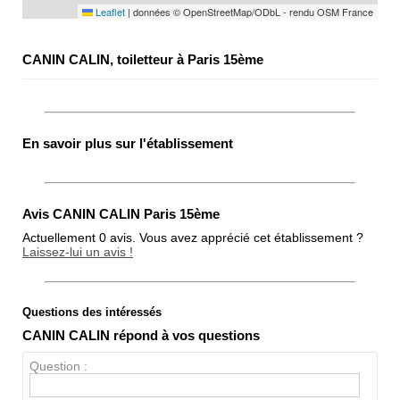
Leaflet
|
données © OpenStreetMap/ODbL - rendu OSM France
CANIN CALIN, toiletteur à Paris 15ème
En savoir plus sur l'établissement
Avis CANIN CALIN Paris 15ème
Actuellement 0 avis. Vous avez apprécié cet établissement ?
Laissez-lui un avis !
Questions des intéressés
Note globale
CANIN CALIN répond à vos questions
Propreté
Question :
Chien / chat