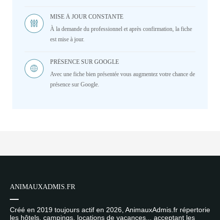
MISE À JOUR CONSTANTE
À la demande du professionnel et après confirmation, la fiche
est mise à jour.
PRÉSENCE SUR GOOGLE
Avec une fiche bien présentée vous augmentez votre chance de
présence sur Google.
ANIMAUXADMIS.FR
Créé en 2019 toujours actif en 2026, AnimauxAdmis.fr répertorie
les hôtels, campings, locations de vacances... acceptant les