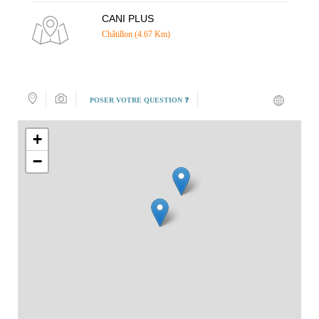
CANI PLUS
Châtillon (4.67 Km)
POSER VOTRE QUESTION ❓
+
−