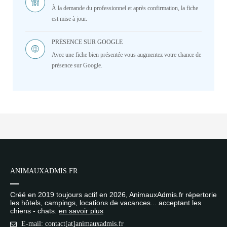
À la demande du professionnel et après confirmation, la fiche
est mise à jour.
PRÉSENCE SUR GOOGLE
Avec une fiche bien présentée vous augmentez votre chance de
présence sur Google.
ANIMAUXADMIS.FR
Créé en 2019 toujours actif en 2026, AnimauxAdmis.fr répertorie
les hôtels, campings, locations de vacances... acceptant les
chiens - chats.
en savoir plus
E-mail: contact[at]animauxadmis.fr