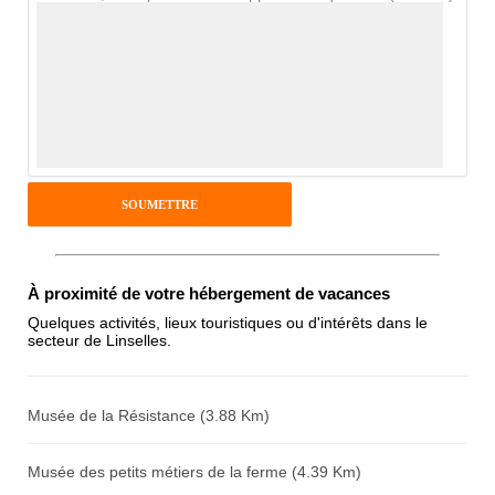
Avis Clients
Notes que vous souhaitez attribuer :
Pseudo :
Antispam - Combien font 7x4 (en
À proximité de votre hébergement de vacances
chiffres) :
Quelques activités, lieux touristiques ou d'intérêts dans le
secteur de Linselles.
Avis sur l'établissement :
Musée de la Résistance (3.88 Km)
Musée des petits métiers de la ferme (4.39 Km)