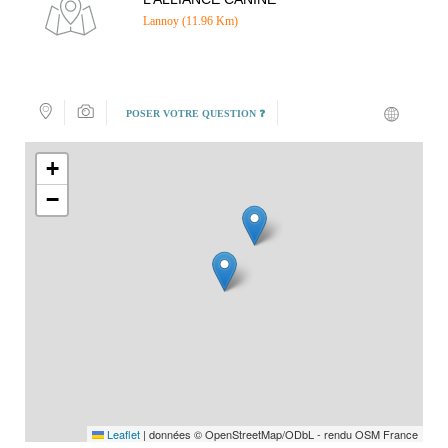
Lannoy (11.96 Km)
POSER VOTRE QUESTION ❓
+
−
Leaflet
|
données © OpenStreetMap/ODbL - rendu OSM France