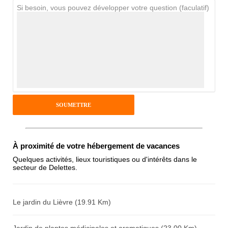
Si besoin, vous pouvez développer votre question (faculatif)
Avis Clients
Notes que vous souhaitez attribuer :
Pseudo :
Antispam - Combien font 7x4 (en
À proximité de votre hébergement de vacances
chiffres) :
Quelques activités, lieux touristiques ou d'intérêts dans le
secteur de Delettes.
Avis sur l'établissement :
Le jardin du Lièvre (19.91 Km)