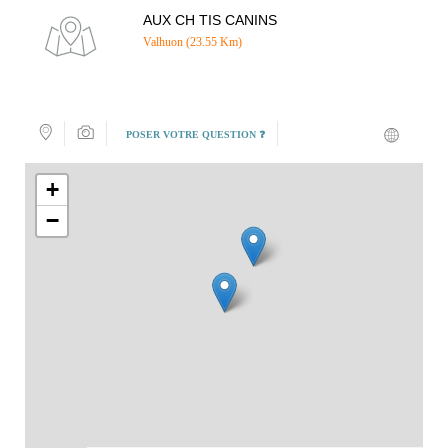
AUX CH TIS CANINS
Valhuon (23.55 Km)
POSER VOTRE QUESTION ❓
+
−