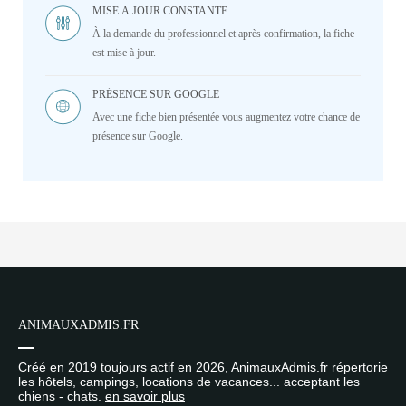
MISE À JOUR CONSTANTE
À la demande du professionnel et après confirmation, la fiche
est mise à jour.
PRÉSENCE SUR GOOGLE
Avec une fiche bien présentée vous augmentez votre chance de
présence sur Google.
ANIMAUXADMIS.FR
Créé en 2019 toujours actif en 2026, AnimauxAdmis.fr répertorie
les hôtels, campings, locations de vacances... acceptant les
chiens - chats.
en savoir plus