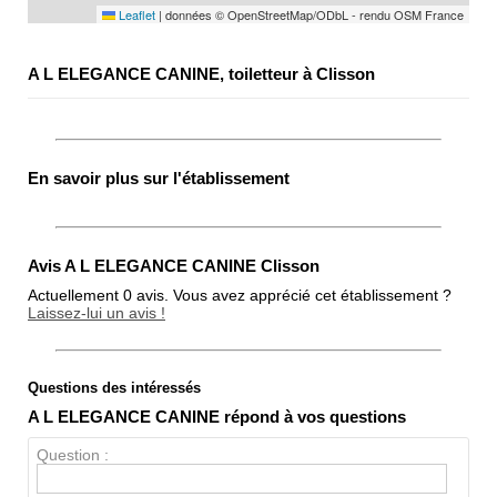
Leaflet
|
données © OpenStreetMap/ODbL - rendu OSM France
A L ELEGANCE CANINE, toiletteur à Clisson
En savoir plus sur l'établissement
Avis A L ELEGANCE CANINE Clisson
Actuellement 0 avis. Vous avez apprécié cet établissement ?
Laissez-lui un avis !
Questions des intéressés
Note globale
A L ELEGANCE CANINE répond à vos questions
Propreté
Question :
Chien / chat