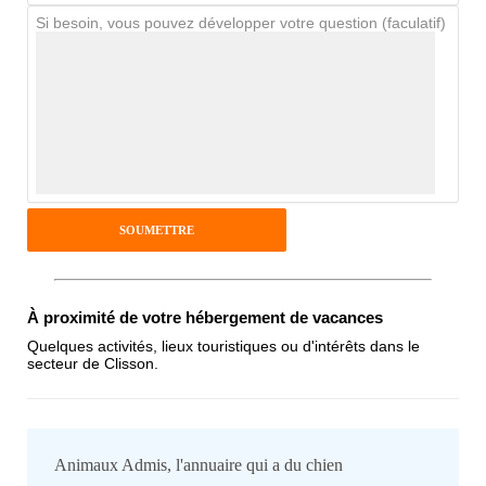
Si besoin, vous pouvez développer votre question (faculatif)
Avis Clients
Notes que vous souhaitez attribuer :
Pseudo :
Antispam - Combien font 7x4 (en
À proximité de votre hébergement de vacances
chiffres) :
Quelques activités, lieux touristiques ou d'intérêts dans le
secteur de Clisson.
Avis sur l'établissement :
Animaux Admis, l'annuaire qui a du chien