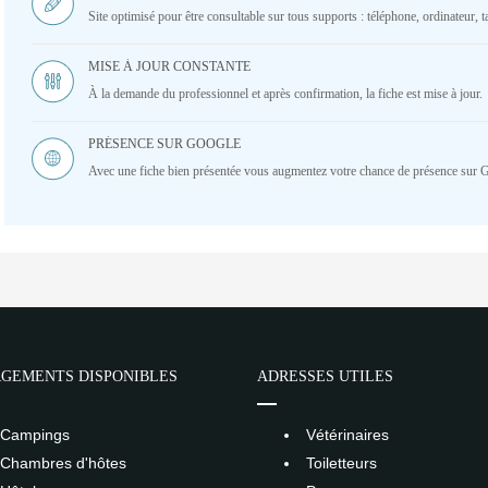
Site optimisé pour être consultable sur tous supports : téléphone, ordinateur, ta
MISE À JOUR CONSTANTE
À la demande du professionnel et après confirmation, la fiche est mise à jour.
PRÉSENCE SUR GOOGLE
Avec une fiche bien présentée vous augmentez votre chance de présence sur 
GEMENTS DISPONIBLES
ADRESSES UTILES
Campings
Vétérinaires
Chambres d'hôtes
Toiletteurs