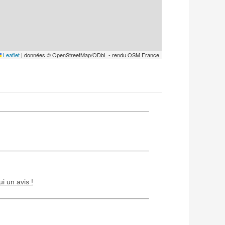
Leaflet
|
données © OpenStreetMap/ODbL - rendu OSM France
ui un avis !
Chien / chat