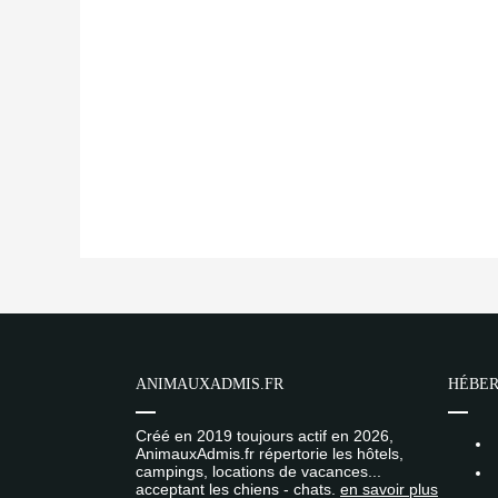
ANIMAUXADMIS.FR
HÉBER
Créé en 2019 toujours actif en 2026,
AnimauxAdmis.fr répertorie les hôtels,
campings, locations de vacances...
acceptant les chiens - chats.
en savoir plus