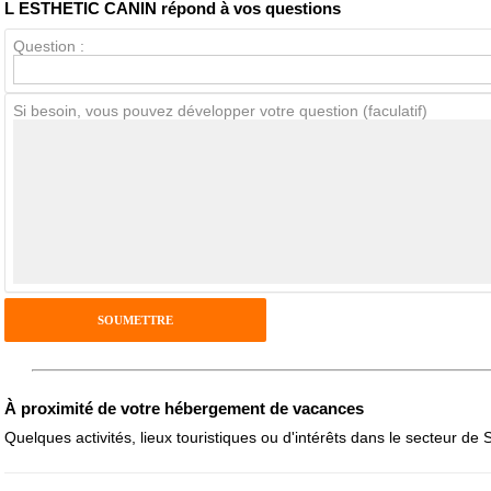
L ESTHETIC CANIN répond à vos questions
Question :
Avis Clients
Si besoin, vous pouvez développer votre question (faculatif)
Notes que vous souhaitez attribuer :
Pseudo :
Antispam - Combien font 7x4 (en chiffres) :
Avis sur l'établissement :
À proximité de votre hébergement de vacances
Quelques activités, lieux touristiques ou d'intérêts dans le secteur de