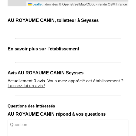
Leaflet
|
données © OpenStreetMap/ODbL - rendu OSM France
AU ROYAUME CANIN, toiletteur à Seysses
En savoir plus sur l'établissement
Avis AU ROYAUME CANIN Seysses
Actuellement 0 avis. Vous avez apprécié cet établissement ?
Laissez-lui un avis !
Questions des intéressés
Note globale
AU ROYAUME CANIN répond à vos questions
Propreté
Question :
Chien / chat