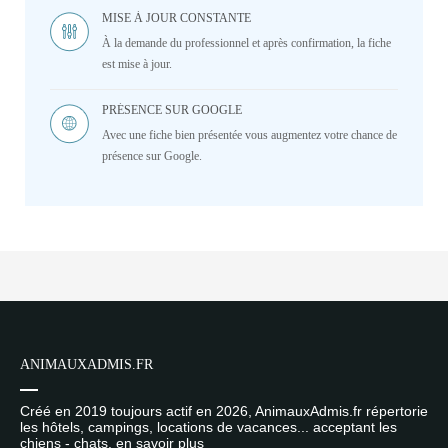
MISE À JOUR CONSTANTE
À la demande du professionnel et après confirmation, la fiche
est mise à jour.
PRÉSENCE SUR GOOGLE
Avec une fiche bien présentée vous augmentez votre chance de
présence sur Google.
ANIMAUXADMIS.FR
Créé en 2019 toujours actif en 2026, AnimauxAdmis.fr répertorie
les hôtels, campings, locations de vacances... acceptant les
chiens - chats.
en savoir plus