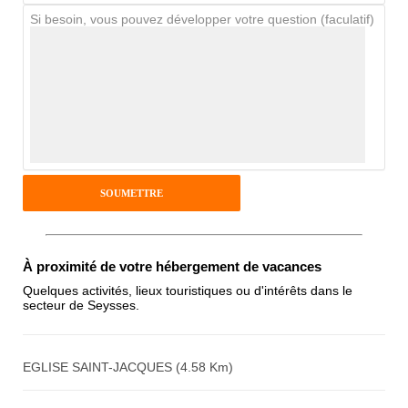
Si besoin, vous pouvez développer votre question (faculatif)
Avis Clients
Notes que vous souhaitez attribuer :
Pseudo :
Antispam - Combien font 7x4 (en
À proximité de votre hébergement de vacances
chiffres) :
Quelques activités, lieux touristiques ou d'intérêts dans le
secteur de Seysses.
Avis sur l'établissement :
EGLISE SAINT-JACQUES (4.58 Km)