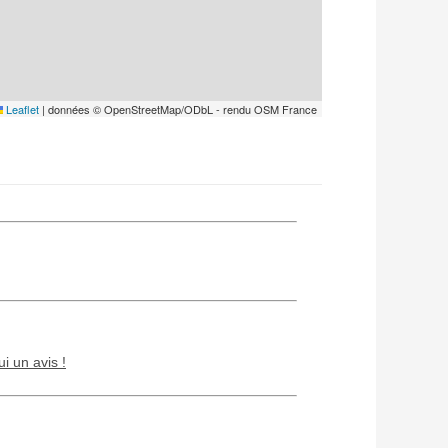
Leaflet
|
données © OpenStreetMap/ODbL - rendu OSM France
ui un avis !
Chien / chat