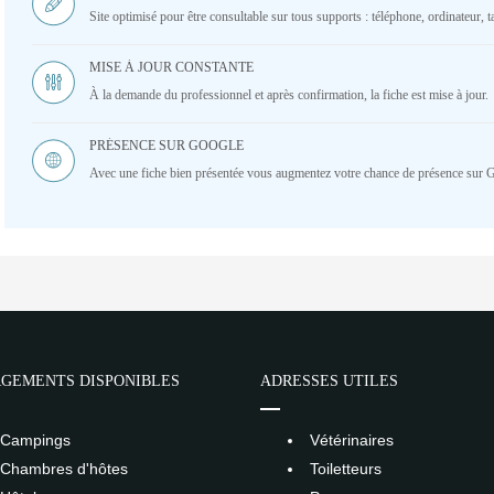
Site optimisé pour être consultable sur tous supports : téléphone, ordinateur, ta
MISE À JOUR CONSTANTE
À la demande du professionnel et après confirmation, la fiche est mise à jour.
PRÉSENCE SUR GOOGLE
Avec une fiche bien présentée vous augmentez votre chance de présence sur 
GEMENTS DISPONIBLES
ADRESSES UTILES
Campings
Vétérinaires
Chambres d'hôtes
Toiletteurs