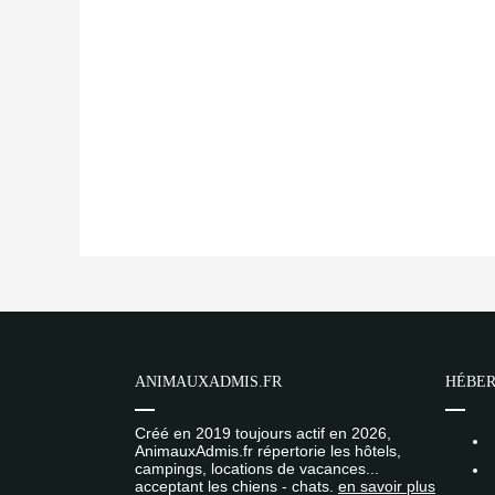
ANIMAUXADMIS.FR
HÉBER
Créé en 2019 toujours actif en 2026,
AnimauxAdmis.fr répertorie les hôtels,
campings, locations de vacances...
acceptant les chiens - chats.
en savoir plus