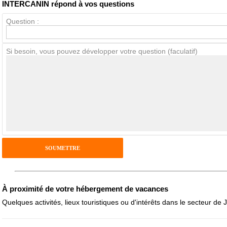
INTERCANIN répond à vos questions
Question :
Avis Clients
Si besoin, vous pouvez développer votre question (faculatif)
Notes que vous souhaitez attribuer :
Pseudo :
Antispam - Combien font 7x4 (en chiffres) :
Avis sur l'établissement :
À proximité de votre hébergement de vacances
Quelques activités, lieux touristiques ou d'intérêts dans le secteur de 