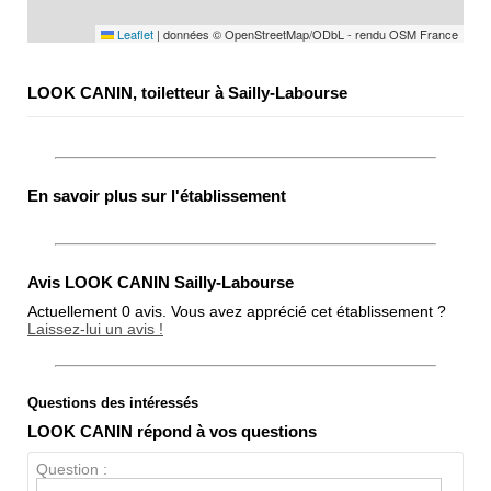
Leaflet
|
données © OpenStreetMap/ODbL - rendu OSM France
LOOK CANIN, toiletteur à Sailly-Labourse
En savoir plus sur l'établissement
Avis LOOK CANIN Sailly-Labourse
Actuellement 0 avis. Vous avez apprécié cet établissement ?
Laissez-lui un avis !
Questions des intéressés
Note globale
LOOK CANIN répond à vos questions
Propreté
Question :
Chien / chat