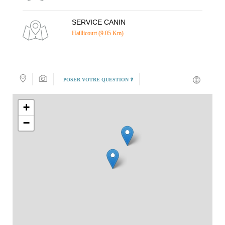
SERVICE CANIN
Haillicourt (9.05 Km)
POSER VOTRE QUESTION ❓
+
−