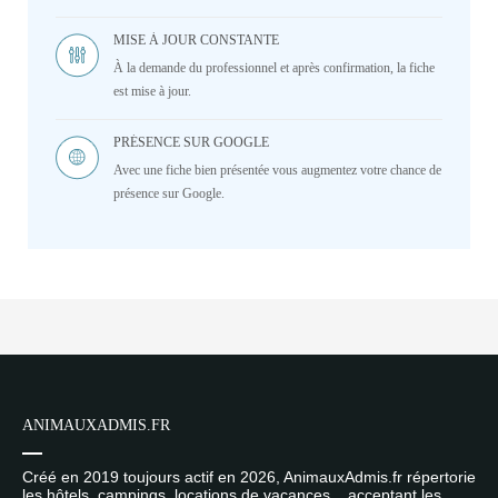
MISE À JOUR CONSTANTE
À la demande du professionnel et après confirmation, la fiche
est mise à jour.
PRÉSENCE SUR GOOGLE
Avec une fiche bien présentée vous augmentez votre chance de
présence sur Google.
ANIMAUXADMIS.FR
Créé en 2019 toujours actif en 2026, AnimauxAdmis.fr répertorie
les hôtels, campings, locations de vacances... acceptant les