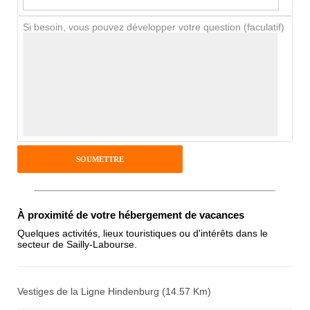
Si besoin, vous pouvez développer votre question (faculatif)
Avis Clients
Notes que vous souhaitez attribuer :
Pseudo :
Antispam - Combien font 7x4 (en
À proximité de votre hébergement de vacances
chiffres) :
Quelques activités, lieux touristiques ou d'intérêts dans le
secteur de Sailly-Labourse.
Avis sur l'établissement :
Vestiges de la Ligne Hindenburg (14.57 Km)