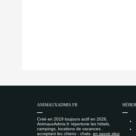
ANIMAUXADMIS.FR
HÉBER
Créé en 2019 toujours actif en 2026,
AnimauxAdmis.fr répertorie les hôtels,
campings, locations de vacances...
acceptant les chiens - chats.
en savoir plus