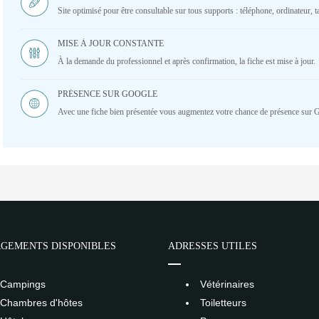
Site optimisé pour être consultable sur tous supports : téléphone, ordinateur, ta
MISE À JOUR CONSTANTE
À la demande du professionnel et après confirmation, la fiche est mise à jour.
PRÉSENCE SUR GOOGLE
Avec une fiche bien présentée vous augmentez votre chance de présence sur 
GEMENTS DISPONIBLES
ADRESSES UTILES
Campings
Vétérinaires
Chambres d'hôtes
Toiletteurs