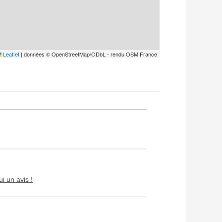
Leaflet
|
données © OpenStreetMap/ODbL - rendu OSM France
ui un avis !
Chien / chat