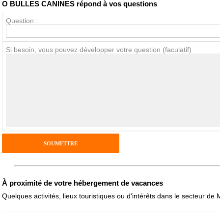
O BULLES CANINES répond à vos questions
Question :
Avis Clients
Si besoin, vous pouvez développer votre question (faculatif)
Notes que vous souhaitez attribuer :
Pseudo :
Antispam - Combien font 7x4 (en chiffres) :
Avis sur l'établissement :
À proximité de votre hébergement de vacances
Quelques activités, lieux touristiques ou d'intérêts dans le secteur de 