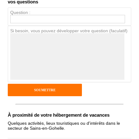
Propreté
vos questions
Chien / chat
Question :
Si besoin, vous pouvez développer votre question (faculatif)
Avis Clients
Notes que vous souhaitez attribuer :
Pseudo :
Antispam - Combien font 7x4 (en
chiffres) :
À proximité de votre hébergement de vacances
Quelques activités, lieux touristiques ou d'intérêts dans le
secteur de Sains-en-Gohelle.
Avis sur l'établissement :