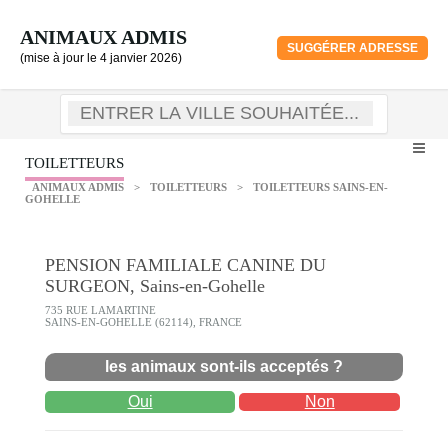
ANIMAUX ADMIS
SUGGÉRER ADRESSE
(mise à jour le 4 janvier 2026)
TOILETTEURS
ANIMAUX ADMIS
>
TOILETTEURS
>
TOILETTEURS SAINS-EN-
GOHELLE
PENSION FAMILIALE CANINE DU
SURGEON, Sains-en-Gohelle
735 RUE LAMARTINE
SAINS-EN-GOHELLE (62114), FRANCE
les animaux sont-ils acceptés ?
Oui
Non