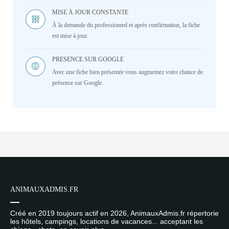
MISE À JOUR CONSTANTE
À la demande du professionnel et après confirmation, la fiche
est mise à jour.
PRÉSENCE SUR GOOGLE
Avec une fiche bien présentée vous augmentez votre chance de
présence sur Google.
ANIMAUXADMIS.FR
Créé en 2019 toujours actif en 2026, AnimauxAdmis.fr répertorie
les hôtels, campings, locations de vacances... acceptant les