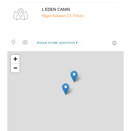
L EDEN CANIN
Migné-Auxances (31.74 Km)
POSER VOTRE QUESTION ❓
+
−