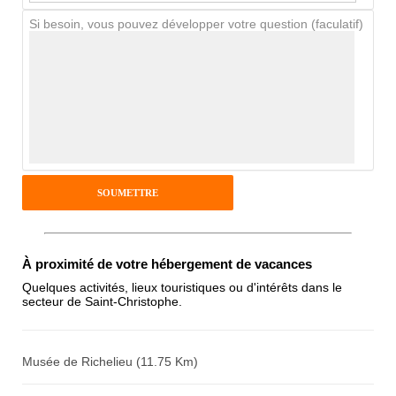
Si besoin, vous pouvez développer votre question (faculatif)
Avis Clients
Notes que vous souhaitez attribuer :
Pseudo :
Antispam - Combien font 7x4 (en
À proximité de votre hébergement de vacances
chiffres) :
Quelques activités, lieux touristiques ou d'intérêts dans le
secteur de Saint-Christophe.
Avis sur l'établissement :
Musée de Richelieu (11.75 Km)