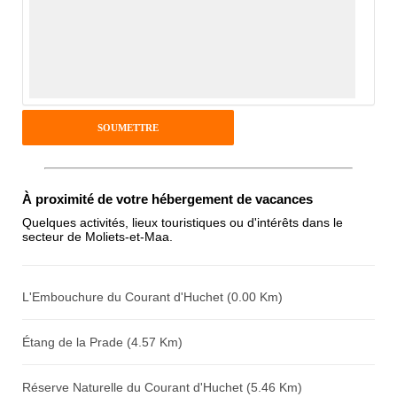
Avis Clients
Notes que vous souhaitez attribuer :
Pseudo :
Antispam - Combien font 7x4 (en
À proximité de votre hébergement de vacances
chiffres) :
Quelques activités, lieux touristiques ou d'intérêts dans le
secteur de Moliets-et-Maa.
Avis sur l'établissement :
L'Embouchure du Courant d'Huchet (0.00 Km)
Étang de la Prade (4.57 Km)
Réserve Naturelle du Courant d'Huchet (5.46 Km)