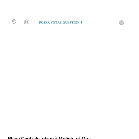
POSER VOTRE QUESTION ❓
Plage Centrale, plage à Moliets-et-Maa