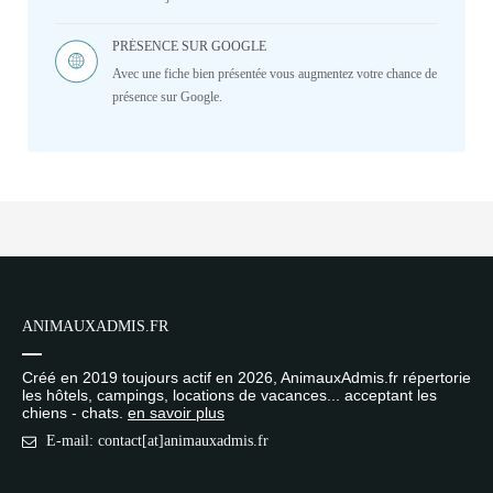
PRÉSENCE SUR GOOGLE
Avec une fiche bien présentée vous augmentez votre chance de
présence sur Google.
ANIMAUXADMIS.FR
Créé en 2019 toujours actif en 2026, AnimauxAdmis.fr répertorie
les hôtels, campings, locations de vacances... acceptant les
chiens - chats.
en savoir plus
E-mail: contact[at]animauxadmis.fr