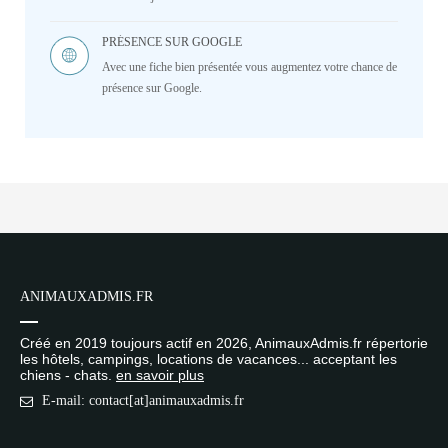
PRÉSENCE SUR GOOGLE
Avec une fiche bien présentée vous augmentez votre chance de
présence sur Google.
ANIMAUXADMIS.FR
Créé en 2019 toujours actif en 2026, AnimauxAdmis.fr répertorie
les hôtels, campings, locations de vacances... acceptant les
chiens - chats.
en savoir plus
E-mail: contact[at]animauxadmis.fr