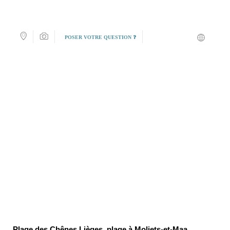
POSER VOTRE QUESTION ❓
Plage des Chênes Lièges, plage à Moliets-et-Maa