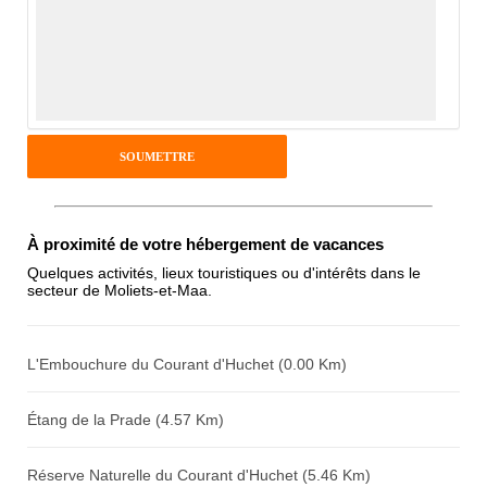
Avis Clients
Notes que vous souhaitez attribuer :
Pseudo :
Antispam - Combien font 7x4 (en
À proximité de votre hébergement de vacances
chiffres) :
Quelques activités, lieux touristiques ou d'intérêts dans le
secteur de Moliets-et-Maa.
Avis sur l'établissement :
L'Embouchure du Courant d'Huchet (0.00 Km)
Étang de la Prade (4.57 Km)
Réserve Naturelle du Courant d'Huchet (5.46 Km)