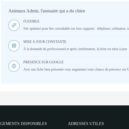
Animaux Admis, l'annuaire qui a du chien
FLEXIBLE
Site optimisé pour être consultable sur tous supports : téléphone, ordinateur, ta
MISE À JOUR CONSTANTE
À la demande du professionnel et après confirmation, la fiche est mise à jour.
PRÉSENCE SUR GOOGLE
Avec une fiche bien présentée vous augmentez votre chance de présence sur 
GEMENTS DISPONIBLES
ADRESSES UTILES