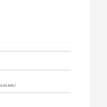
ui un avis !
Chien / chat