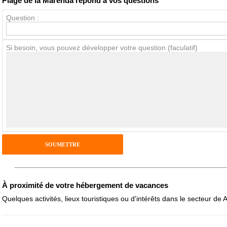
Plage de la Marenda répond à vos questions
Question :
Avis Clients
Si besoin, vous pouvez développer votre question (faculatif)
Notes que vous souhaitez attribuer :
Pseudo :
Antispam - Combien font 7x4 (en chiffres) :
Avis sur l'établissement :
À proximité de votre hébergement de vacances
Quelques activités, lieux touristiques ou d'intérêts dans le secteur de 