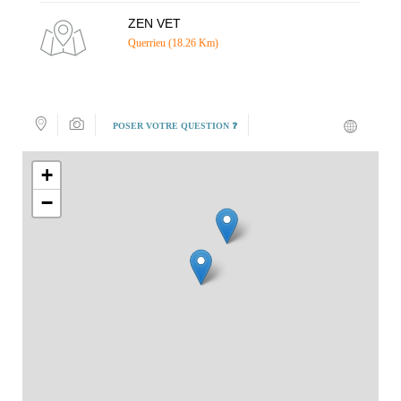
ZEN VET
Querrieu (18.26 Km)
POSER VOTRE QUESTION ❓
+
−