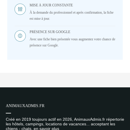
MISE À JOUR CONSTANTE
À la demande du professionnel et après confirmation, la fiche
est mise à jour.
PRÉSENCE SUR GOOGLE
Avec une fiche bien présentée vous augmentez votre chance de
présence sur Google.
ANIMAUXADMIS.FR
Créé en 2019 toujours actif en 2026, AnimauxAdmis.fr répertorie
les hôtels, campings, locations de vacances... acceptant les
chiens - chats.
en savoir plus