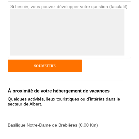
Si besoin, vous pouvez développer votre question (faculatif)
Avis Clients
Notes que vous souhaitez attribuer :
Pseudo :
Antispam - Combien font 7x4 (en
À proximité de votre hébergement de vacances
chiffres) :
Quelques activités, lieux touristiques ou d'intérêts dans le
secteur de Albert.
Avis sur l'établissement :
Basilique Notre-Dame de Brebières (0.00 Km)