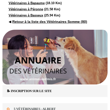
Vétérinaires à Bapaume
(18.10 Km)
Vétérinaires à Péronne
(21.58 Km)
Vétérinaires à Basseux
(25.94 Km)
◀
Retour à la liste des Vétérinaires Somme (80)
📝 INSCRIPTION SUR LE SITE
5 VÉTÉRINAIRES - ALBERT