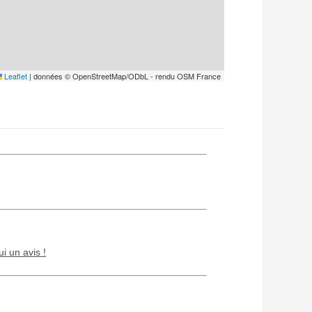
Leaflet
|
données © OpenStreetMap/ODbL - rendu OSM France
ui un avis !
Chien / chat