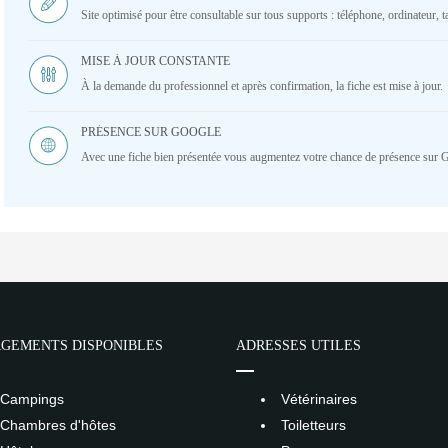
Site optimisé pour être consultable sur tous supports : téléphone, ordinateur, ta
MISE À JOUR CONSTANTE
À la demande du professionnel et après confirmation, la fiche est mise à jour.
PRÉSENCE SUR GOOGLE
Avec une fiche bien présentée vous augmentez votre chance de présence sur 
GEMENTS DISPONIBLES
ADRESSES UTILES
Campings
Vétérinaires
Chambres d'hôtes
Toiletteurs