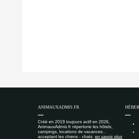
ANIMAUXADMIS.FR
HÉBER
Créé en 2019 toujours actif en 2026,
AnimauxAdmis.fr répertorie les hôtels,
campings, locations de vacances...
acceptant les chiens - chats.
en savoir plus