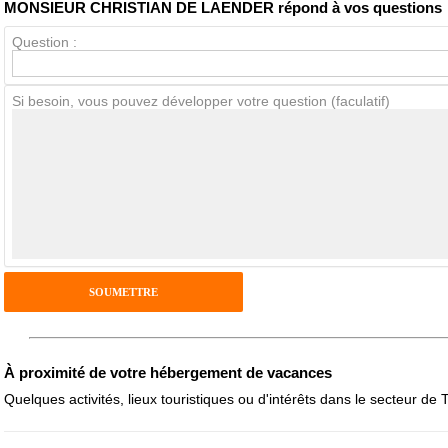
MONSIEUR CHRISTIAN DE LAENDER répond à vos questions
Question :
Avis Clients
Si besoin, vous pouvez développer votre question (faculatif)
Notes que vous souhaitez attribuer :
Pseudo :
Antispam - Combien font 7x4 (en chiffres) :
Avis sur l'établissement :
À proximité de votre hébergement de vacances
Quelques activités, lieux touristiques ou d'intérêts dans le secteur de 