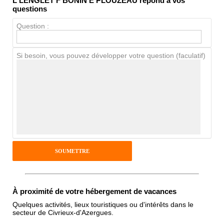
L LENGLET F BONIN E PLOUZEAU répond à vos
Propreté
questions
Chien / chat
Question :
Si besoin, vous pouvez développer votre question (faculatif)
Avis Clients
Notes que vous souhaitez attribuer :
Pseudo :
Antispam - Combien font 7x4 (en
chiffres) :
À proximité de votre hébergement de vacances
Quelques activités, lieux touristiques ou d'intérêts dans le
secteur de Civrieux-d'Azergues.