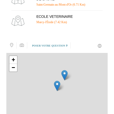
Saint-Germain-au-Mont-d'Or (6.71 Km)
ECOLE VETERINAIRE
Marcy-l'Étoile (7.42 Km)
POSER VOTRE QUESTION ❓
+
−