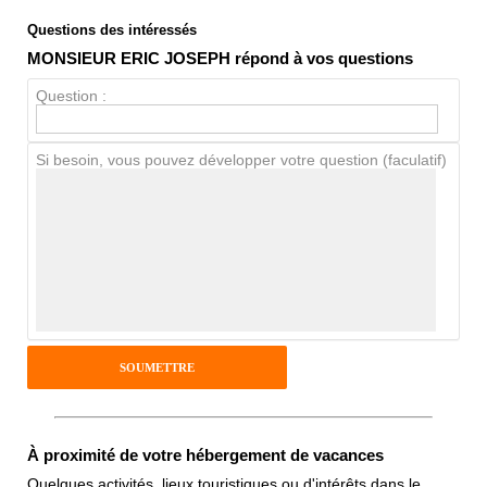
Questions des intéressés
Note globale
MONSIEUR ERIC JOSEPH répond à vos questions
Propreté
Question :
Chien / chat
Si besoin, vous pouvez développer votre question (faculatif)
Avis Clients
Notes que vous souhaitez attribuer :
Pseudo :
Antispam - Combien font 7x4 (en
À proximité de votre hébergement de vacances
chiffres) :
Quelques activités, lieux touristiques ou d'intérêts dans le