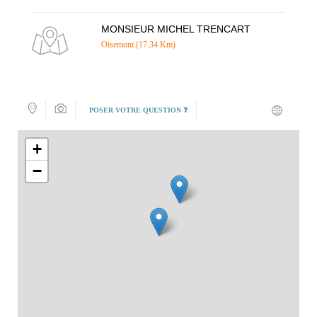
MONSIEUR MICHEL TRENCART
Oisemont (17.34 Km)
POSER VOTRE QUESTION ❓
+
−