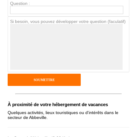
Chien / chat
Question :
Si besoin, vous pouvez développer votre question (faculatif)
Avis Clients
Notes que vous souhaitez attribuer :
Pseudo :
Antispam - Combien font 7x4 (en
chiffres) :
À proximité de votre hébergement de vacances
Quelques activités, lieux touristiques ou d'intérêts dans le
secteur de Abbeville.
Avis sur l'établissement :