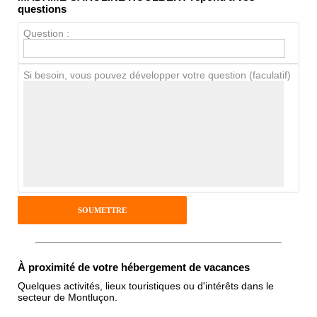
Propreté
questions
Chien / chat
Question :
Si besoin, vous pouvez développer votre question (faculatif)
Avis Clients
Notes que vous souhaitez attribuer :
Pseudo :
Antispam - Combien font 7x4 (en
chiffres) :
À proximité de votre hébergement de vacances
Quelques activités, lieux touristiques ou d'intérêts dans le
secteur de Montluçon.
Avis sur l'établissement :