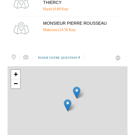
THIERCY
Huriel (9.69 Km)
MONSIEUR PIERRE ROUSSEAU
Malicorne (14.56 Km)
POSER VOTRE QUESTION ❓
+
−