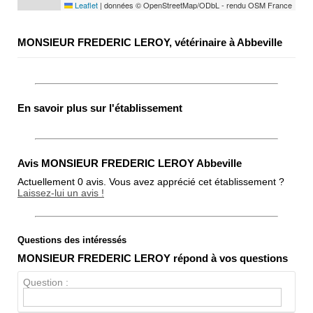
Leaflet
|
données © OpenStreetMap/ODbL - rendu OSM France
MONSIEUR FREDERIC LEROY, vétérinaire à Abbeville
En savoir plus sur l'établissement
Avis MONSIEUR FREDERIC LEROY Abbeville
Actuellement 0 avis. Vous avez apprécié cet établissement ?
Laissez-lui un avis !
Questions des intéressés
Note globale
MONSIEUR FREDERIC LEROY répond à vos questions
Propreté
Question :
Chien / chat