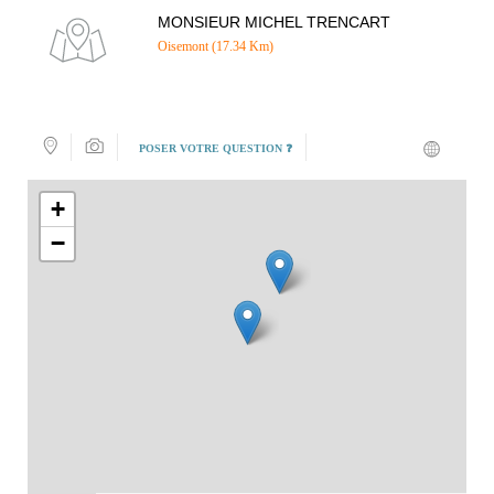
MONSIEUR MICHEL TRENCART
Oisemont (17.34 Km)
POSER VOTRE QUESTION ❓
+
−