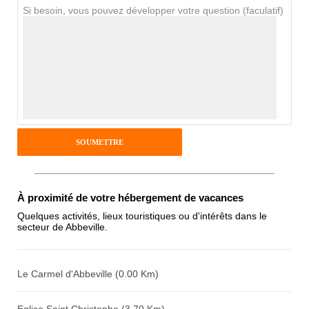
Si besoin, vous pouvez développer votre question (faculatif)
Avis Clients
Notes que vous souhaitez attribuer :
Pseudo :
Antispam - Combien font 7x4 (en
À proximité de votre hébergement de vacances
chiffres) :
Quelques activités, lieux touristiques ou d'intérêts dans le
secteur de Abbeville.
Avis sur l'établissement :
Le Carmel d'Abbeville (0.00 Km)