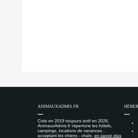
ANIMAUXADMIS.FR
HÉBER
Créé en 2019 toujours actif en 2026,
AnimauxAdmis.fr répertorie les hôtels,
campings, locations de vacances...
acceptant les chiens - chats.
en savoir plus