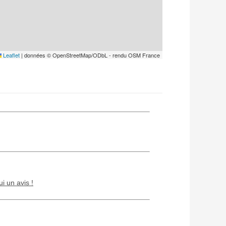
Leaflet
|
données © OpenStreetMap/ODbL - rendu OSM France
ui un avis !
Chien / chat