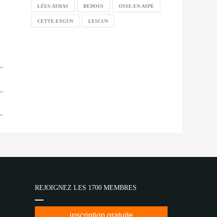
LÉES-ATHAS
BEDOUS
OSSE-EN-ASPE
CETTE-EYGUN
LESCUN
REJOIGNEZ LES 1700 MEMBRES
inscription gratuite