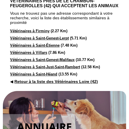
VÉTÉRINAIRES PRÈS DE LE CHAMBON-
FEUGEROLLES (42) QUI ACCEPTENT LES ANIMAUX
Vous ne trouvez pas une adresse correspondant à votre
recherche, voici la liste des établissements similaires à
proximité
Vétérinaires à Firminy
(2.27 Km)
Vétérinaires à Saint-Genest-Lerpt
(5.71 Km)
Vétérinaires à Saint-Étienne
(7.48 Km)
Vétérinaires à Villars
(7.86 Km)
Vétérinaires à Saint-Genest-Malifaux
(10.77 Km)
Vétérinaires à Saint-Just-Saint-Rambert
(12.58 Km)
Vétérinaires à Saint-Héand
(13.55 Km)
◀
Retour à la liste des Vétérinaires Loire (42)