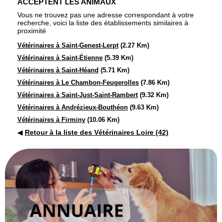
ACCEPTENT LES ANIMAUX
Vous ne trouvez pas une adresse correspondant à votre
recherche, voici la liste des établissements similaires à
proximité
Vétérinaires à Saint-Genest-Lerpt
(2.27 Km)
Vétérinaires à Saint-Étienne
(5.39 Km)
Vétérinaires à Saint-Héand
(5.71 Km)
Vétérinaires à Le Chambon-Feugerolles
(7.86 Km)
Vétérinaires à Saint-Just-Saint-Rambert
(9.32 Km)
Vétérinaires à Andrézieux-Bouthéon
(9.63 Km)
Vétérinaires à Firminy
(10.06 Km)
◀
Retour à la liste des Vétérinaires Loire (42)