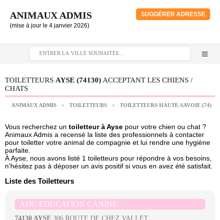
ANIMAUX ADMIS
SUGGÉRER ADRESSE
(mise à jour le 4 janvier 2026)
TOILETTEURS
AYSE (74130)
ACCEPTANT LES CHIENS /
CHATS
ANIMAUX ADMIS
>
TOILETTEURS
>
TOILETTEURS HAUTE-SAVOIE (74)
Vous recherchez un
toiletteur à Ayse
pour votre chien ou chat ?
Animaux Admis a recensé la liste des professionnels à contacter
pour toiletter votre animal de compagnie et lui rendre une hygiène
parfaite.
À Ayse, nous avons listé 1 toiletteurs pour répondre à vos besoins,
n'hésitez pas à déposer un avis positif si vous en avez été satisfait.
Liste des Toiletteurs
ADC EDUCATION CANINE
74130 AYSE
306 ROUTE DE CHEZ VALLET