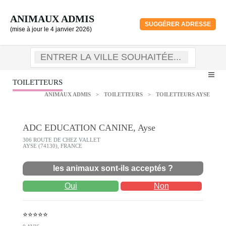
ANIMAUX ADMIS
SUGGÉRER ADRESSE
(mise à jour le 4 janvier 2026)
TOILETTEURS
ANIMAUX ADMIS
>
TOILETTEURS
>
TOILETTEURS AYSE
ADC EDUCATION CANINE, Ayse
306 ROUTE DE CHEZ VALLET
AYSE (74130), FRANCE
les animaux sont-ils acceptés ?
Oui
Non
⭐⭐⭐⭐⭐