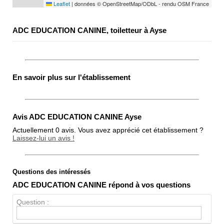
Leaflet
|
données © OpenStreetMap/ODbL - rendu OSM France
ADC EDUCATION CANINE, toiletteur à Ayse
En savoir plus sur l'établissement
Avis ADC EDUCATION CANINE Ayse
Actuellement 0 avis. Vous avez apprécié cet établissement ?
Laissez-lui un avis !
Questions des intéressés
Note globale
ADC EDUCATION CANINE répond à vos questions
Propreté
Question :
Chien / chat