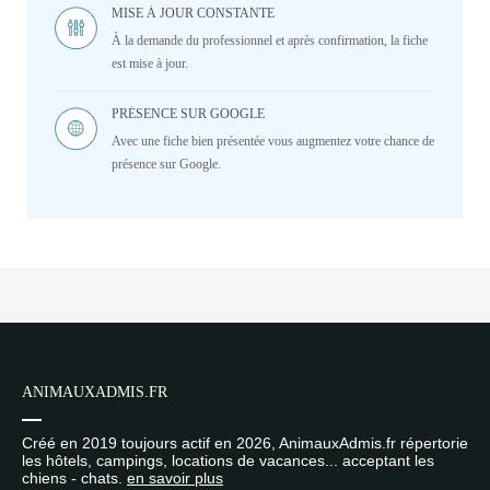
MISE À JOUR CONSTANTE
À la demande du professionnel et après confirmation, la fiche
est mise à jour.
PRÉSENCE SUR GOOGLE
Avec une fiche bien présentée vous augmentez votre chance de
présence sur Google.
ANIMAUXADMIS.FR
Créé en 2019 toujours actif en 2026, AnimauxAdmis.fr répertorie
les hôtels, campings, locations de vacances... acceptant les
chiens - chats.
en savoir plus