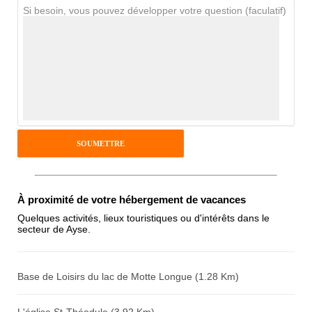
Si besoin, vous pouvez développer votre question (faculatif)
Avis Clients
Notes que vous souhaitez attribuer :
Pseudo :
Antispam - Combien font 7x4 (en
À proximité de votre hébergement de vacances
chiffres) :
Quelques activités, lieux touristiques ou d'intérêts dans le
secteur de Ayse.
Avis sur l'établissement :
Base de Loisirs du lac de Motte Longue (1.28 Km)