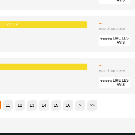
AVIS
...
ILLETTE
MISE À JOUR 2026
LIRE LES
⭐⭐⭐⭐⭐
AVIS
...
MISE À JOUR 2026
LIRE LES
⭐⭐⭐⭐⭐
AVIS
11
12
13
14
15
16
>
>>