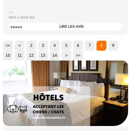
...
MISE À JOUR 2026
LIRE LES AVIS
⭐⭐⭐⭐⭐
<<
<
2
3
4
5
6
7
8
9
10
11
12
13
14
>
>>