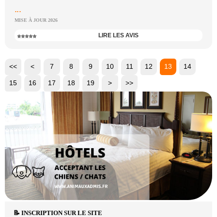
...
MISE À JOUR 2026
LIRE LES AVIS
⭐⭐⭐⭐⭐
<<
<
7
8
9
10
11
12
13
14
15
16
17
18
19
>
>>
📝 INSCRIPTION SUR LE SITE