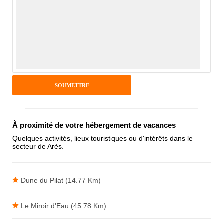
Avis Clients
Notes que vous souhaitez attribuer :
Pseudo :
Antispam - Combien font 7x4 (en
À proximité de votre hébergement de vacances
chiffres) :
Quelques activités, lieux touristiques ou d'intérêts dans le
secteur de Arès.
Avis sur l'établissement :
Dune du Pilat (14.77 Km)
Le Miroir d'Eau (45.78 Km)