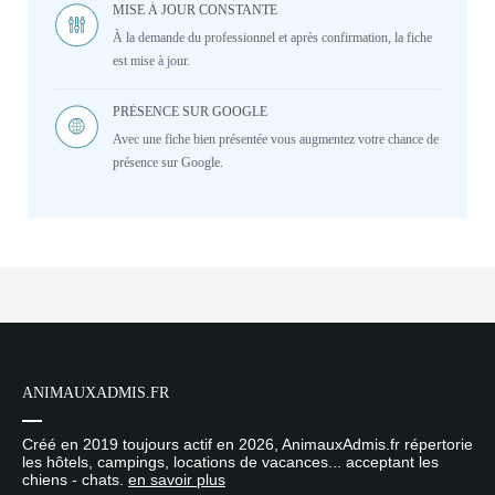
MISE À JOUR CONSTANTE
À la demande du professionnel et après confirmation, la fiche
est mise à jour.
PRÉSENCE SUR GOOGLE
Avec une fiche bien présentée vous augmentez votre chance de
présence sur Google.
ANIMAUXADMIS.FR
Créé en 2019 toujours actif en 2026, AnimauxAdmis.fr répertorie
les hôtels, campings, locations de vacances... acceptant les
chiens - chats.
en savoir plus