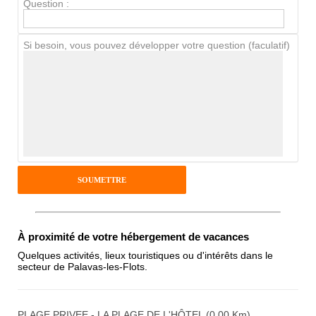
Question :
Chien / chat
Si besoin, vous pouvez développer votre question (faculatif)
Avis Clients
Notes que vous souhaitez attribuer :
Pseudo :
Antispam - Combien font 7x4 (en
À proximité de votre hébergement de vacances
chiffres) :
Quelques activités, lieux touristiques ou d'intérêts dans le
secteur de Palavas-les-Flots.
Avis sur l'établissement :
PLAGE PRIVEE - LA PLAGE DE L'HÔTEL (0.00 Km)