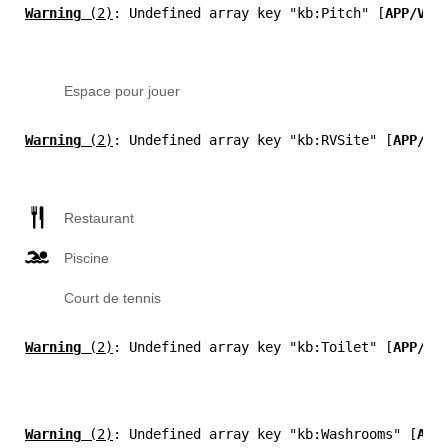
Warning
 (2)
: Undefined array key "kb:Pitch" [
APP/Vie
Espace pour jouer
Warning
 (2)
: Undefined array key "kb:RVSite" [
APP/Vi
Restaurant
Piscine
Court de tennis
Warning
 (2)
: Undefined array key "kb:Toilet" [
APP/Vi
Warning
 (2)
: Undefined array key "kb:Washrooms" [
APP