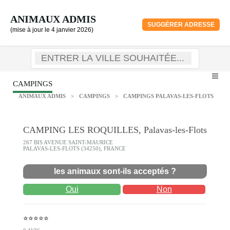
ANIMAUX ADMIS
SUGGÉRER ADRESSE
(mise à jour le 4 janvier 2026)
CAMPINGS
ANIMAUX ADMIS
>
CAMPINGS
>
CAMPINGS PALAVAS-LES-FLOTS
CAMPING LES ROQUILLES, Palavas-les-Flots
267 BIS AVENUE SAINT-MAURICE
PALAVAS-LES-FLOTS (34250), FRANCE
les animaux sont-ils acceptés ?
Oui
Non
⭐⭐⭐⭐⭐