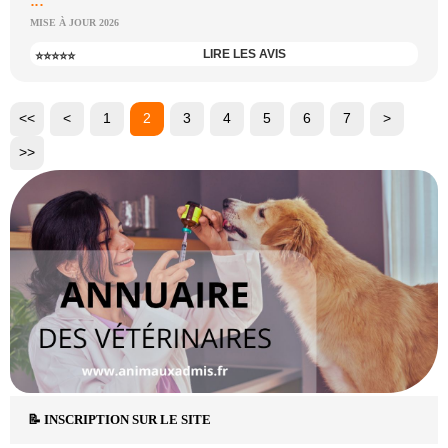
MISE À JOUR 2026
LIRE LES AVIS
⭐⭐⭐⭐⭐
<<
<
1
2
3
4
5
6
7
>
>>
📝 INSCRIPTION SUR LE SITE