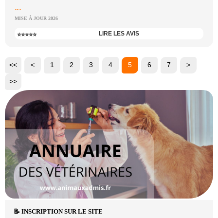
...
MISE À JOUR 2026
LIRE LES AVIS
⭐⭐⭐⭐⭐
<<
<
1
2
3
4
5
6
7
>
>>
📝 INSCRIPTION SUR LE SITE